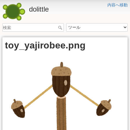
内容へ移動
dolittle
toy_yajirobee.png