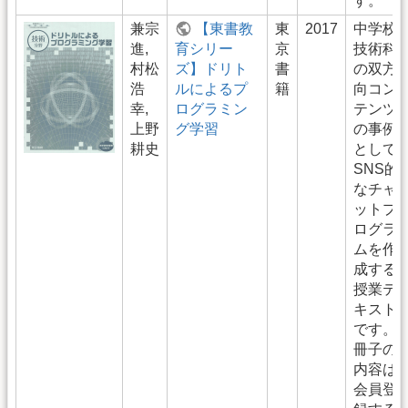
す。
兼宗
【東書教
東
2017
中学校
進,
育シリー
京
技術科
村松
ズ】ドリト
書
の双方
浩
ルによるプ
籍
向コン
幸,
ログラミン
テンツ
上野
グ学習
の事例
耕史
として
SNS的
なチャ
ットプ
ログラ
ムを作
成する
授業テ
キスト
です。
冊子の
内容は
会員登