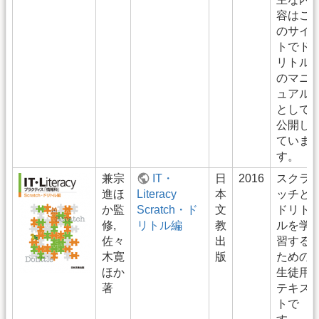
容はこ
のサイ
トでド
リトル
のマニ
ュアル
として
公開し
ていま
す。
兼宗
IT・
日
2016
スクラ
進ほ
Literacy
本
ッチと
か監
Scratch・ド
文
ドリト
修,
リトル編
教
ルを学
佐々
出
習する
木寛
版
ための
ほか
生徒用
著
テキス
トで