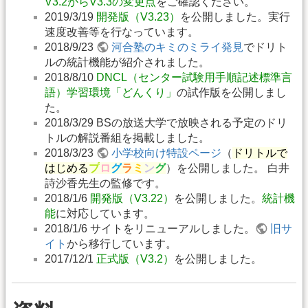
V3.2からV3.3の変更点
をご確認ください。
2019/3/19
開発版（V3.23）
を公開しました。実行
速度改善等を行なっています。
2018/9/23
河合塾のキミのミライ発見
でドリト
ルの統計機能が紹介されました。
2018/8/10
DNCL（センター試験用手順記述標準言
語）学習環境「どんくり」
の試作版を公開しまし
た。
2018/3/29 BSの放送大学で放映される予定のドリ
トルの解説番組を掲載しました。
2018/3/23
小学校向け特設ページ
（
ドリトルで
はじめる
プ
ロ
グ
ラ
ミ
ン
グ
）を公開しました。 白井
詩沙香先生の監修です。
2018/1/6
開発版（V3.22）
を公開しました。
統計機
能
に対応しています。
2018/1/6 サイトをリニューアルしました。
旧サ
イト
から移行しています。
2017/12/1
正式版（V3.2）
を公開しました。