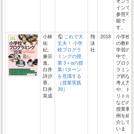
オンラ
インで
参照可
能で
す。
小林
これで大
翔
2018
小学校
祐
丈夫！ 小学
泳
の教科
紀,
校プログラ
社
学習の
兼宗
ミングの授
中で、
進,
業 3＋αの授
プログ
白井
業パターン
ラミン
詩沙
を意識する
グ的な
香,‎
［授業実践
考え方
臼井
39］
や、ド
英成
リトル
などの
授業事
例を紹
介して
いま