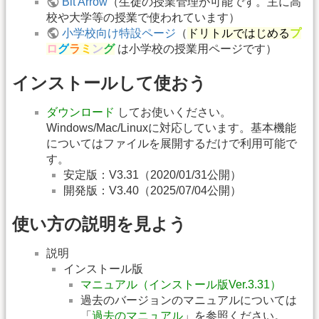
Bit Arrow
（生徒の授業管理が可能です。主に高
校や大学等の授業で使われています）
小学校向け特設ページ
（
ドリトルではじめる
プ
ロ
グ
ラ
ミ
ン
グ
は小学校の授業用ページです）
インストールして使おう
ダウンロード
してお使いください。
Windows/Mac/Linuxに対応しています。基本機能
についてはファイルを展開するだけで利用可能で
す。
安定版：V3.31（2020/01/31公開）
開発版：V3.40（2025/07/04公開）
使い方の説明を見よう
説明
インストール版
マニュアル（インストール版Ver.3.31）
過去のバージョンのマニュアルについては
「
過去のマニュアル
」を参照ください。