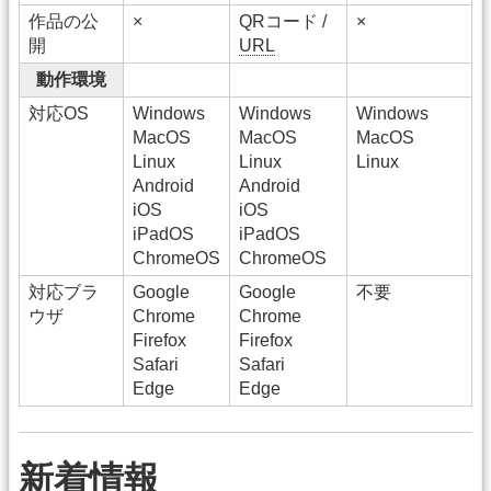
作品の公
×
QRコード /
×
開
URL
動作環境
対応OS
Windows
Windows
Windows
MacOS
MacOS
MacOS
Linux
Linux
Linux
Android
Android
iOS
iOS
iPadOS
iPadOS
ChromeOS
ChromeOS
対応ブラ
Google
Google
不要
ウザ
Chrome
Chrome
Firefox
Firefox
Safari
Safari
Edge
Edge
新着情報