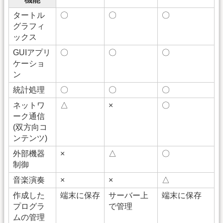
タートル
〇
〇
〇
グラフィ
ックス
GUIアプリ
〇
〇
〇
ケーショ
ン
統計処理
〇
〇
〇
ネットワ
△
×
〇
ーク通信
(双方向コ
ンテンツ)
外部機器
×
△
〇
制御
音楽演奏
×
×
△
作成した
端末に保存
サーバー上
端末に保存
プログラ
で管理
ムの管理