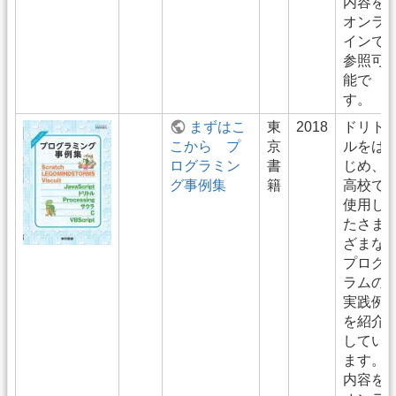
内容を
オンラ
インで
参照可
能で
す。
まずはこ
東
2018
ドリト
こから プ
京
ルをは
ログラミン
書
じめ、
グ事例集
籍
高校で
使用し
たさま
ざまな
プログ
ラムの
実践例
を紹介
してい
ます。
内容を