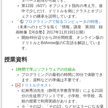
タベース処理が可能です。
第12回（6/27）オブジェクト指向の考え方。途
中で少しだけ、ドリトルを例にクラスとオブジ
ェクトの継承を説明しています。
「
プログラミングで知るコンピュータの特徴
」
（未来へのトビラを拓く「情報」講座 第3回 録
画映像【河合塾】2017年11月19日公開）
開始49分辺りから20分間程度、オンライン版の
ドリトルとBitArrow版のC言語を解説していま
す。
授業資料
1時間で学ぶソフトウェアの仕組み
プログラミングの最初の時間に30分で体験でき
ます。資料などの準備は不要です。
ドリトルテキスト
紅林秀治先生（静岡大学教育学部）による21回
分の生徒用プリントです。小学校、中学校、高
校の授業で利用実績があります。
※「その12」「その13」などがエラーになる場