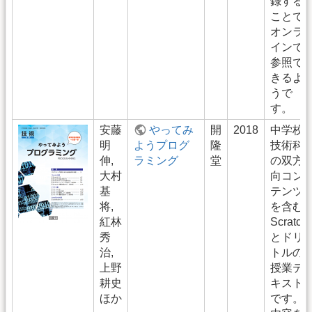
録する
ことで
オンラ
インで
参照で
きるよ
うで
す。
安藤
やってみ
開
2018
中学校
明
ようプログ
隆
技術科
伸,
ラミング
堂
の双方
大村
向コン
基
テンツ
将,
を含む
紅林
Scratch
秀
とドリ
治,
トルの
上野
授業テ
耕史
キスト
ほか
です。