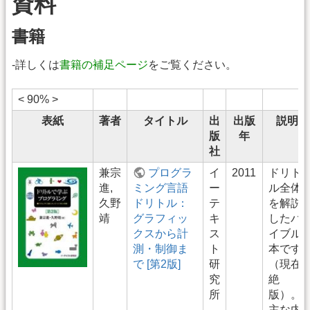
資料
書籍
-詳しくは
書籍の補足ページ
をご覧ください。
< 90% >
表紙
著者
タイトル
出
出版
説明
版
年
社
兼宗
プログラ
イ
2011
ドリト
進,
ミング言語
ー
ル全体
久野
ドリトル：
テ
を解説
靖
グラフィッ
キ
したバ
クスから計
ス
イブル
測・制御ま
ト
本です
で [第2版]
研
（現在
究
絶
所
版）。
主な内