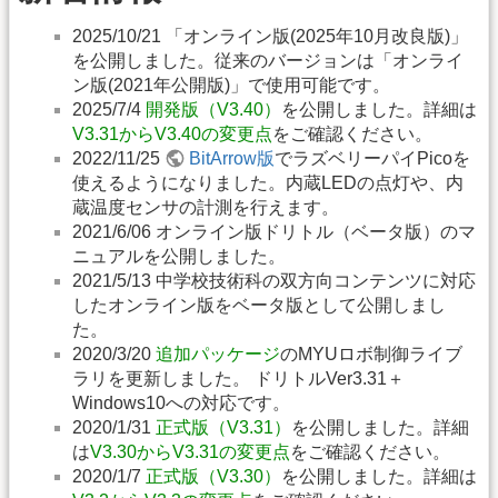
2025/10/21 「オンライン版(2025年10月改良版)」
を公開しました。従来のバージョンは「オンライ
ン版(2021年公開版)」で使用可能です。
2025/7/4
開発版（V3.40）
を公開しました。詳細は
V3.31からV3.40の変更点
をご確認ください。
2022/11/25
BitArrow版
でラズベリーパイPicoを
使えるようになりました。内蔵LEDの点灯や、内
蔵温度センサの計測を行えます。
2021/6/06 オンライン版ドリトル（ベータ版）のマ
ニュアルを公開しました。
2021/5/13 中学校技術科の双方向コンテンツに対応
したオンライン版をベータ版として公開しまし
た。
2020/3/20
追加パッケージ
のMYUロボ制御ライブ
ラリを更新しました。 ドリトルVer3.31＋
Windows10への対応です。
2020/1/31
正式版（V3.31）
を公開しました。詳細
は
V3.30からV3.31の変更点
をご確認ください。
2020/1/7
正式版（V3.30）
を公開しました。詳細は