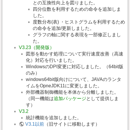
との互換性向上を図りました。
四分位数を利用するための命令を追加しま
した。
度数分布(表) ・ヒストグラムを利用するため
の命令を追加/更新しました。
グラフの軸に関する表現を一部修正しまし
た。
V3.23（開発版）
図形を動かす処理について実行速度改善（高速
化）対応を行いました。
WindowsのDPI変更に対応しました。（64bit版
のみ）
windows64bit版向けについて、JAVAのランタ
イムをOpneJDK11に変更しました。
外部機器制御機能を本体から分離しました。
（同一機能は
追加パッケージ
として提供しま
す）
V3.2
統計機能を追加しました。
V3.1以前
（旧サイトに移動します）