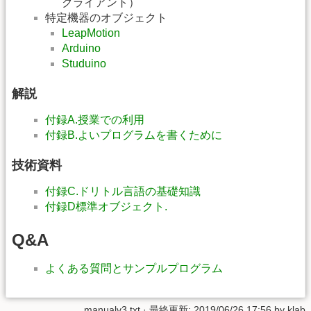
クライアント）
特定機器のオブジェクト
LeapMotion
Arduino
Studuino
解説
付録A.授業での利用
付録B.よいプログラムを書くために
技術資料
付録C.ドリトル言語の基礎知識
付録D標準オブジェクト.
Q&A
よくある質問とサンプルプログラム
manualv3.txt
· 最終更新:
2019/06/26 17:56
by
klab